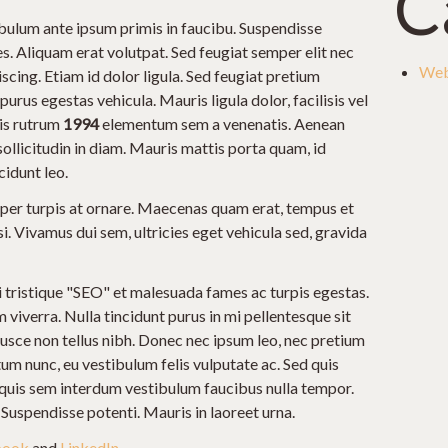
C
tibulum ante ipsum primis in faucibu. Suspendisse
es. Aliquam erat volutpat. Sed feugiat semper elit nec
Web
scing. Etiam id dolor ligula. Sed feugiat pretium
purus egestas vehicula. Mauris ligula dolor, facilisis vel
uis rutrum
1994
elementum sem a venenatis. Aenean
sollicitudin in diam. Mauris mattis porta quam, id
cidunt leo.
per turpis at ornare. Maecenas quam erat, tempus et
i. Vivamus dui sem, ultricies eget vehicula sed, gravida
 tristique "SEO" et malesuada fames ac turpis egestas.
viverra. Nulla tincidunt purus in mi pellentesque sit
sce non tellus nibh. Donec nec ipsum leo, nec pretium
m nunc, eu vestibulum felis vulputate ac. Sed quis
la quis sem interdum vestibulum faucibus nulla tempor.
. Suspendisse potenti. Mauris in laoreet urna.
book
and
LinkedIn