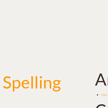
A
 Spelling
mei