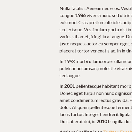
Nulla facilisi. Aenean nec eros. Ves
congue
1986
viverra nunc sed ultric
euismod. Cras pretium ultricies adipi
scelerisque. Vestibulum porta nisi in 
varius sit amet, fringilla at augue. D
justo neque, auctor eu semper eget, 
placerat tortor venenatis ac. In in tin
In 1998 morbi ullamcorper ullamcor
pulvinar accumsan, molestie vitae nis
sed augue.
In
2001
pellentesque habitant morbi
Donec eget turpis non nunc dignissim 
amet condimentum lectus gravida. Fu
dolor. Aliquam pellentesque fermentu
lacus tortor. Integer hendrerit ligu
Duis at erat dui, id
2010
fringilla dui
Adriana Spelling is on
Twitter
,
Face