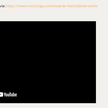
via:
https://www.rivm.nl/gecombineerde-leefstijlinterventie