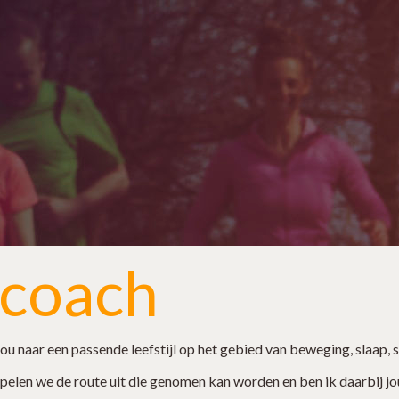
lcoach
jou naar een passende leefstijl op het gebied van beweging, slaap, 
pelen we de route uit die genomen kan worden en ben ik daarbij jou