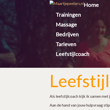
Home
Trainingen
Massage
Bedrijven
Tarieven
Leefstijlcoach
Leefstij
Als leefstijlcoach kijk ik samen met 
Aan de hand van jouw hulpvraag stip