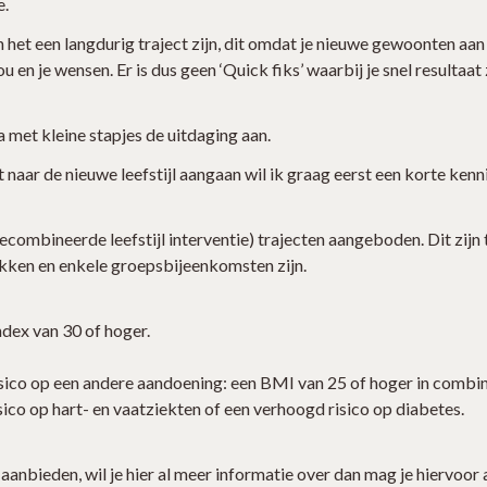
e.
 het een langdurig traject zijn, dit omdat je nieuwe gewoonten aan
jou en je wensen. Er is dus geen ‘Quick fiks’ waarbij je snel resulta
a met kleine stapjes de uitdaging aan.
naar de nieuwe leefstijl aangaan wil ik graag eerst een korte kenni
combineerde leefstijl interventie) trajecten aangeboden. Dit zijn 
ekken en enkele groepsbijeenkomsten zijn.
dex van 30 of hoger.
ico op een andere aandoening: een BMI van 25 of hoger in combina
co op hart- en vaatziekten of een verhoogd risico op diabetes.
aanbieden, wil je hier al meer informatie over dan mag je hiervoor