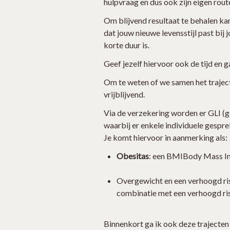
hulpvraag en dus ook zijn eigen rout
Om blijvend resultaat te behalen kan
dat jouw nieuwe levensstijl past bij 
korte duur is.
Geef jezelf hiervoor ook de tijd en g
Om te weten of we samen het traject 
vrijblijvend.
Via de verzekering worden er GLI (ge
waarbij er enkele individuele gespr
Je komt hiervoor in aanmerking als:
Obesitas
: een BMIBody Mass In
Overgewicht en een verhoogd ris
combinatie met een verhoogd risi
Binnenkort ga ik ook deze trajecten 